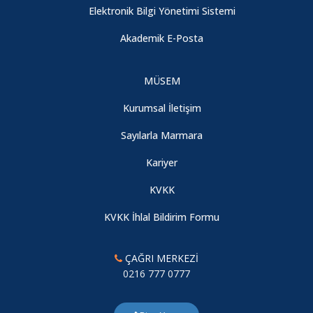
Elektronik Bilgi Yönetimi Sistemi
İşleyişe Entegrasyonu İçin Önemli Adım
Akademik E-Posta
Resmi Yazışmalarda Uygulanacak Usul ve Esaslar Eğitimi
Gerçekleştirildi
MÜSEM
Kurumsal İletişim
Personelimize Yönelik “Stres Yönetimi ve Baş Etme
Yöntemleri” Eğitimi Gerçekleştirildi
Sayılarla Marmara
Kariyer
Personelimize Yönelik “Stres Yönetimi ve Baş Etme
Yöntemleri” Eğitimi Gerçekleştirildi
KVKK
KVKK İhlal Bildirim Formu
İlk Yardım Uygulamaları Eğitimine Yoğun İlgi
ÇAĞRI MERKEZİ
Üniversitemiz Yöneticilerine Yönelik Kvkk Eğitimi
0216 777 0777
Gerçekleştirildi