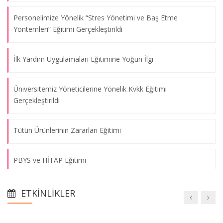
Personelimize Yönelik “Stres Yönetimi ve Baş Etme
Yöntemleri” Eğitimi Gerçekleştirildi
İlk Yardım Uygulamaları Eğitimine Yoğun İlgi
Üniversitemiz Yöneticilerine Yönelik Kvkk Eğitimi
Gerçekleştirildi
Tütün Ürünlerinin Zararları Eğitimi
PBYS ve HİTAP Eğitimi
Meslek Hastalıkları ve İş Hijyeni Uygulamaları Eğitim Programı
ETKINLIKLER
Personel Daire Başkanlığımız Altıncı Geleneksel İftar