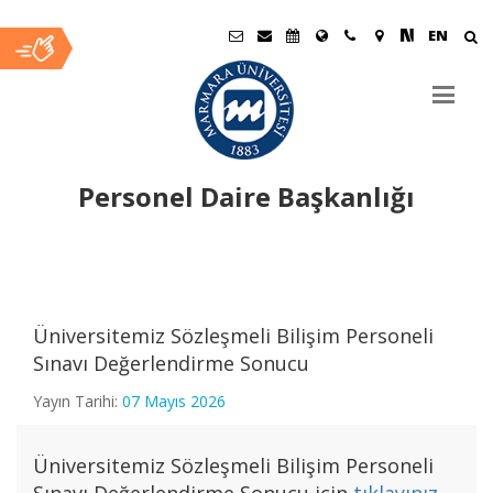
EN
Personel Daire Başkanlığı
Ana
İçerik
Üniversitemiz Sözleşmeli Bilişim Personeli
2026 Yılı Bireysel Hizmet İçi Eğitim Talepleri
Sınavı Değerlendirme Sonucu
Yayın Tarihi:
07 Mayıs 2026
2025 Yılı Hizmet İçi Eğitim Genel Memnuniyet Anketi
Üniversitemiz Sözleşmeli Bilişim Personeli
Elektronik Kamu Alımları Platformu (EKAP) Eğitimi Yoğun