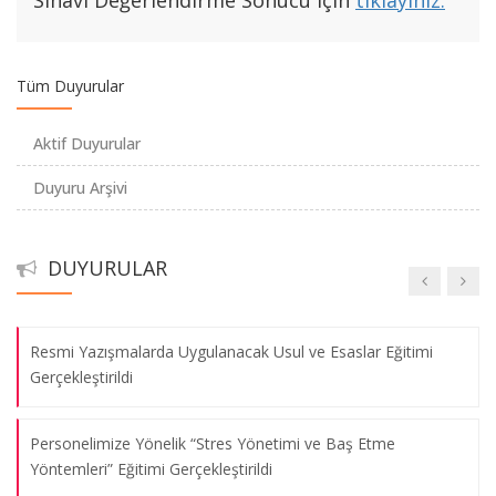
Sınavı Değerlendirme Sonucu için
tıklayınız.
İlgiyle Gerçekleştirildi
İŞKUR Gençlik Programı Kapsamında “Bağımlılıkla Mücadele
Tüm Duyurular
Eğitimi” Başarıyla Gerçekleştirildi
Aktif Duyurular
Personel Daire Başkanlığımız Geleneksel İftar Yemeğinde
Duyuru Arşivi
Buluştu
Kamu Etiği Eğitimine Yoğun İlgi: Etik Değerlerin Kurumsal
DUYURULAR
İşleyişe Entegrasyonu İçin Önemli Adım
Resmi Yazışmalarda Uygulanacak Usul ve Esaslar Eğitimi
Gerçekleştirildi
Personelimize Yönelik “Stres Yönetimi ve Baş Etme
Yöntemleri” Eğitimi Gerçekleştirildi